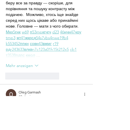
беру все за правду — скоріше, для 
порівняння та пошуку контрасту між 
подачею.  Можливо, хтось іще знайде 
серед них щось цікаве або принаймні 
нове. Головне — мати з чого обирати.  
М
к
х
5
г
нк
w69
п
53
mp
кг
чг
ч
d23
46
н
чн
47
чо
у
tmp3
жт
41
ж
кр
сд
54
s7
vb
s4
nw
e19
b4
k55
34
52
пп
кн
с
о
вн
43
вж
мг
r19
рд
r24
36
33
вл
кв
n7
c123
a01
h15
t21
2x5
cb1
т
35
38
пд
пс
км
ол
 …
Mehr anzeigen
Gefällt mir
Antworten
Oleg Garmash
19. Juni
Часом знаходжу цікаві сайти — 
випадково або коли хтось ділиться в чаті. 
Частину зберігаю про запас, іноді 
повертаюсь до них при нагоді. Тут є різне 
— новини, блоги, локальні стрічки чи 