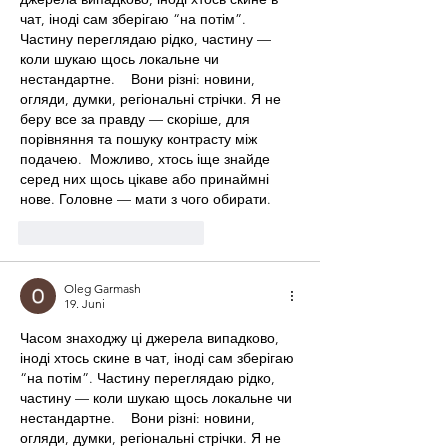
чат, іноді сам зберігаю “на потім”. 
Частину переглядаю рідко, частину — 
коли шукаю щось локальне чи 
нестандартне.    Вони різні: новини, 
огляди, думки, регіональні стрічки. Я не 
беру все за правду — скоріше, для 
порівняння та пошуку контрасту між 
подачею.  Можливо, хтось іще знайде 
серед них щось цікаве або принаймні 
нове. Головне — мати з чого обирати. 
Gefällt mir
Antworten
Oleg Garmash
19. Juni
Часом знаходжу ці джерела випадково, 
іноді хтось скине в чат, іноді сам зберігаю 
“на потім”. Частину переглядаю рідко, 
частину — коли шукаю щось локальне чи 
нестандартне.    Вони різні: новини, 
огляди, думки, регіональні стрічки. Я не 