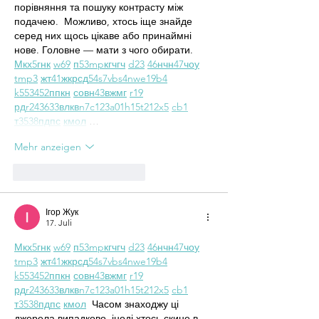
порівняння та пошуку контрасту між 
подачею.  Можливо, хтось іще знайде 
серед них щось цікаве або принаймні 
нове. Головне — мати з чого обирати.  
М
к
х
5
г
нк
w69
п
53
mp
кг
чг
ч
d23
46
н
чн
47
чо
у
tmp3
жт
41
ж
кр
сд
54
s7
vb
s4
nw
e19
b4
k55
34
52
пп
кн
с
о
вн
43
вж
мг
r19
рд
r24
36
33
вл
кв
n7
c123
a01
h15
t21
2x5
cb1
т
35
38
пд
пс
км
ол
 …
Mehr anzeigen
Gefällt mir
Antworten
Ігор Жук
17. Juli
М
к
х
5
г
нк
w69
п
53
mp
кг
чг
ч
d23
46
н
чн
47
чо
у
tmp3
жт
41
ж
кр
сд
54
s7
vb
s4
nw
e19
b4
k55
34
52
пп
кн
с
о
вн
43
вж
мг
r19
рд
r24
36
33
вл
кв
n7
c123
a01
h15
t21
2x5
cb1
т
35
38
пд
пс
км
ол
  Часом знаходжу ці 
джерела випадково, іноді хтось скине в 