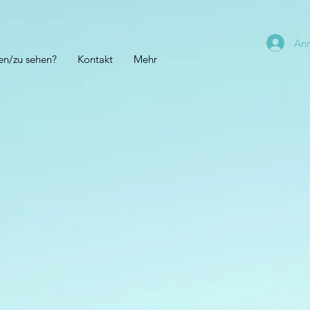
An
en/zu sehen?
Kontakt
Mehr