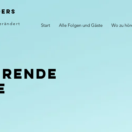
ders
erändert
Start
Alle Folgen und Gäste
Wo zu hör
erende
e